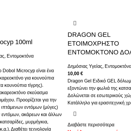
DRAGON GEL
rocyp 100ml
ΕΤΟΙΜΟΧΡΗΣΤΟ
ΕΝΤΟΜΟΚΤΟΝΟ ΔΟ
ας
,
Εντομοκτόνα
Δημόσιας Υγείας
,
Εντομοκτόν
 Dobol Microcyp είναι ένα
10,00
€
καρεοκτόνο για κουνούπια
Dragon Gel Ειδικό GEL δόλωμ
 τα κουνούπια τίγρης).
εξοντώνει την φωλιά της κατσα
 ακαρεοκτόνο σκεύασμα
Δολώνεται σε εσωτερικούς χώ
μάχου. Προορίζεται για την
Κατάλληλο για ερασιτεχνική χ
ιπτάμενων εντόμων (μύγες)
ν εντόμων, ακάρεων και άλλων
ατσαρίδες, μυρμήγκια,
Διαβάστε περισσότερα
κ.α.). Διαθέτει τεχνολογία