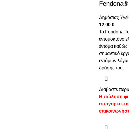
Fendona® 
Δημόσιας Υγεί
12,00
€
Το Fendona To
εντομοκτόνο ελ
έντομα καθώς κ
σημαντικό εργα
εντόμων λόγω 
δράσης του.
Διαβάστε περι
Η πώληση φυ
απαγορεύετα
επικοινωνήστ