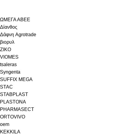
ΩΜΕΓΑ ΑΒΕΕ
Δίανθος
Δάφνη Agrotrade
βιορυλ
ZIKO
VIOMES
tsaleras
Syngenta
SUFFIX MEGA
STAC
STABPLAST
PLASTONA
PHARMASECT
ORTOVIVO
oem
KEKKILA