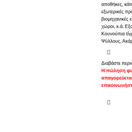
αποθήκες, κάτ
εξωτερικές πρ
βιομηχανικές ε
χώροι, κ.ά. Εξ
Κουνούπια τίγ
Ψύλλους, Ακάρ
Διαβάστε περι
Η πώληση φυ
απαγορεύετα
επικοινωνήστ