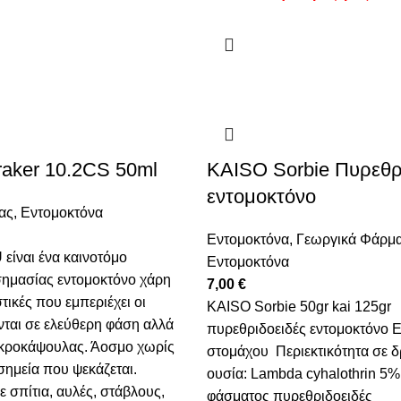
aker 10.2CS 50ml
KAISO Sorbie Πυρεθρ
εντομοκτόνο
ας
,
Εντομοκτόνα
Εντομοκτόνα
,
Γεωργικά Φάρμ
είναι ένα καινοτόμο
Εντομοκτόνα
σημασίας εντομοκτόνο χάρη
7,00
€
στικές που εμπεριέχει οι
KAISO Sorbie 50gr kai 125gr
νται σε ελεύθερη φάση αλλά
πυρεθριδοειδές εντομοκτόνο 
ικροκάψουλας. Άοσμο χωρίς
στομάχου Περιεκτικότητα σε δ
σημεία που ψεκάζεται.
ουσία: Lambda cyhalothrin 5
 σπίτια, αυλές, στάβλους,
φάσματος πυρεθριδοειδές