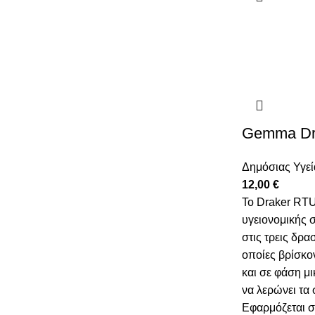
Gemma Dr
Δημόσιας Υγεί
12,00
€
Το Draker RTU 
υγειονομικής 
στις τρεις δρα
οποίες βρίσκο
και σε φάση μ
να λερώνει τα 
Εφαρμόζεται σε