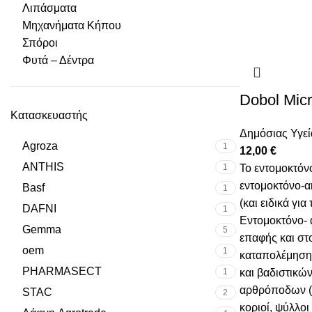
Λιπάσματα
Μηχανήματα Κήπου
Σπόροι
Φυτά – Δέντρα
Dobol Mic
Κατασκευαστής
Δημόσιας Υγεί
Agroza
1
12,00
€
ANTHIS
1
Το εντομοκτόνο
εντομοκτόνο-α
Basf
1
(και ειδικά για
DAFNI
1
Εντομοκτόνο-
Gemma
5
επαφής και στο
oem
1
καταπολέμηση 
PHARMASECT
1
και βαδιστικώ
αρθρόποδων (κ
STAC
2
κοριοί, ψύλλοι 