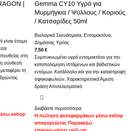
DRAGON |
Gemma CY10 Υγρό για
Μυρμήγκια / Ψύλλους / Κοριούς
/ Κατσαρίδες 50ml
Βιολογικά Σκευάσματα
,
Εντομοκτόνα
,
 είναι έτοιμο
Δημόσιας Υγείας
εσα
7,50
€
απευθείας στη
Συμπυκνωμένο υγρό εντομοκτόνο για την
 η σύνθεσή
καταπολέμηση ιπτάμενων και βαδιστικών
 μεταφέρει τη
εντόμων. Κατάλληλο και για την καταστροφή
ιδρώντας
σφηκοφωλιών. Χαρακτηριστικά Άμεση
δράση Αποτελεσματικό
Διαβάστε περισσότερα
μέσω eshop
Η πώληση φυτοφαρμάκων μέσω eshop
απαγορεύεται. Παρακαλώ
επικοινωνήστε μαζί μας.