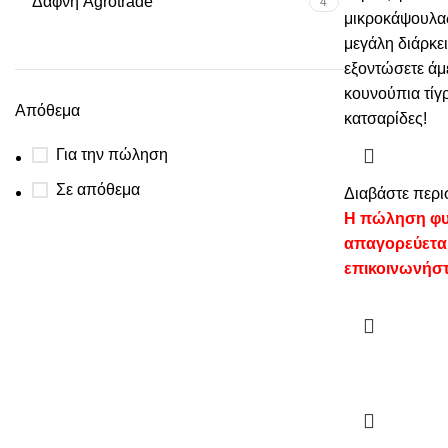
Δάφνη Agrotrade
4
μικροκάψουλας
μεγάλη διάρκε
εξοντώσετε άμ
κουνούπια τίγρ
Απόθεμα
κατσαρίδες!
Για την πώληση
Σε απόθεμα
Διαβάστε περι
Η πώληση φυ
απαγορεύετα
επικοινωνήστ