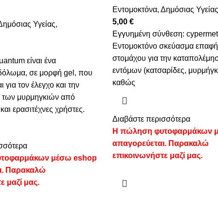
Εντομοκτόνα
,
Δημόσιας Υγεία
5,00
€
Δημόσιας Υγείας
,
Εγγυημένη σύνθεση: cypermet
Εντομοκτόνο σκεύασμα επαφή
στομάχου για την καταπολέμη
uantum είναι ένα
εντόμων (κατσαρίδες, μυρμήγκι
δόλωμα, σε μορφή gel, που
καθώς
ι για τον έλεγχο και την
 των μυρμηγκιών από
και ερασιτέχνες χρήστες.
Διαβάστε περισσότερα
Η πώληση φυτοφαρμάκων 
απαγορεύεται. Παρακαλώ
σσότερα
επικοινωνήστε μαζί μας.
τοφαρμάκων μέσω eshop
ι. Παρακαλώ
ε μαζί μας.