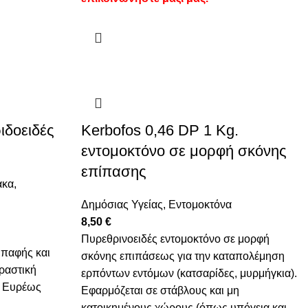
ιδοειδές
Kerbofos 0,46 DP 1 Kg.
εντομοκτόνο σε μορφή σκόνης
επίπασης
ακα
,
Δημόσιας Υγείας
,
Εντομοκτόνα
8,50
€
Πυρεθρινοειδές εντομοκτόνο σε μορφή
Επαφής και
σκόνης επιπάσεως για την καταπολέμηση
ραστική
ερπόντων εντόμων (κατσαρίδες, μυρμήγκια).
% Ευρέως
Εφαρμόζεται σε στάβλους και μη
κατοικημένους χώρους (όπως υπόγεια και