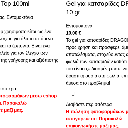
Top 100ml
Gel για κατσαρίδες 
10 gr
ας
,
Εντομοκτόνα
Εντομοκτόνα
p χρησιμοποιείται ως ένα
10,00
€
έγχου για όλα τα ιπτάμενα
Το gel για κατσαρίδες DRAGON
αι τα έρποντα. Είναι ένα
προς χρήση και προσφέρει άμ
λείο για τον έλεγχο των
αποτελέσματα, στοχεύουντας 
της γρήγορης και αξιόπιστης
φωλιά των κατσαριδών καθότι
του είναι σχεδιασμένη ώστε να
δραστική ουσία στη φωλία, επ
άμεσα στο πρόβλημα!
σσότερα
τοφαρμάκων μέσω eshop
ι. Παρακαλώ
Διαβάστε περισσότερα
ε μαζί μας.
Η πώληση φυτοφαρμάκων 
απαγορεύεται. Παρακαλώ
επικοινωνήστε μαζί μας.