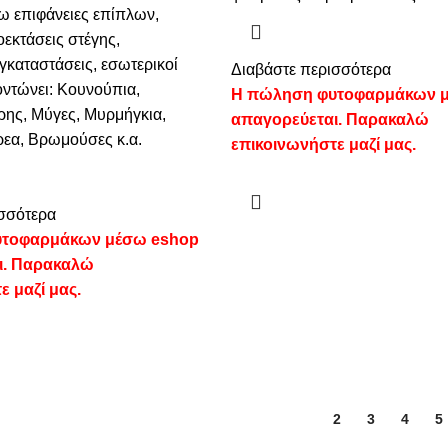
ω επιφάνειες επίπλων,
οεκτάσεις στέγης,
γκαταστάσεις, εσωτερικοί
Διαβάστε περισσότερα
οντώνει: Κουνούπια,
Η πώληση φυτοφαρμάκων 
ρης, Μύγες, Μυρμήγκια,
απαγορεύεται. Παρακαλώ
εα, Βρωμούσες κ.α.
επικοινωνήστε μαζί μας.
σσότερα
τοφαρμάκων μέσω eshop
ι. Παρακαλώ
ε μαζί μας.
1
2
3
4
5