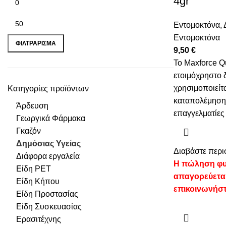
4gr
Εντομοκτόνα
,
Εντομοκτόνα
ΦΙΛΤΡΆΡΙΣΜΑ
9,50
€
Το Maxforce Q
ετοιμόχρηστο 
χρησιμοποιείτα
Κατηγορίες προϊόντων
καταπολέμηση
Άρδευση
επαγγελματίες 
Γεωργικά Φάρμακα
Γκαζόν
Δημόσιας Υγείας
Διαβάστε περι
Διάφορα εργαλεία
Η πώληση φυ
Είδη PET
απαγορεύετα
Είδη Κήπου
επικοινωνήστ
Είδη Προστασίας
Είδη Συσκευασίας
Ερασιτέχνης