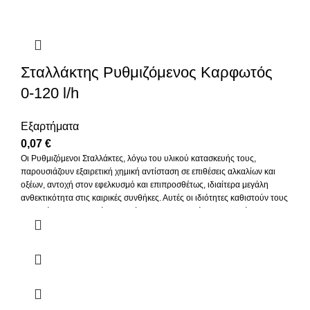
Σταλλάκτης Ρυθμιζόμενος Καρφωτός
0-120 l/h
Εξαρτήματα
0,07
€
Οι Ρυθμιζόμενοι Σταλλάκτες, λόγω του υλικού κατασκευής τους,
παρουσιάζουν εξαιρετική χημική αντίσταση σε επιθέσεις αλκαλίων και
οξέων, αντοχή στον εφελκυσμό και επιπροσθέτως, ιδιαίτερα μεγάλη
ανθεκτικότητα στις καιρικές συνθήκες. Αυτές οι ιδιότητες καθιστούν τους
Ρυθμιζόμενους Σταλλάκτες ετούτος της κατηγορίας εξαιρετικά
αξιόπιστους και αντοχικούς, αποτελώντας άριστη επιλογή ως
εξαρτήματα συνδεσμολογίας συστημάτων αυτομάτου ποτίσματος με
πεδίο εφαρμογής επαγγελματικές ή ερασιτεχνικές καλλιέργειες, καθώς
και άρδευσης αστικού πράσινου. Τοποθετείται σε σωλήνα PE-12mm και
σε σωλήνα 6mm. Ιδανικά σε τόπους όπου διαφέρει το υψόμετρο. Η τιμή
είναι ανά τεμάχιο