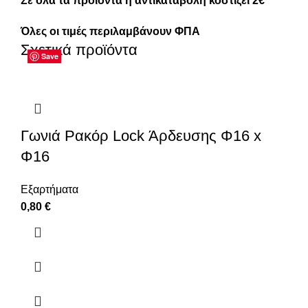
Σε όλα τα προϊόντα η αντικαταβολή κοστίζει 2€
Όλες οι τιμές περιλαμβάνουν ΦΠΑ
Σχετικά προϊόντα
Save
Save
Save
Save
Save
Save
Save
Save
Γωνιά Ρακόρ Lock Άρδευσης Φ16 x
Φ16
Εξαρτήματα
0,80
€