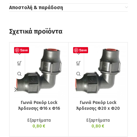
Αποστολή & παράδοση
Σχετικά προϊόντα
Save
Save
Γωνιά Ρακόρ Lock
Γωνιά Ρακόρ Lock
Άρδευσης Φ16 x Φ16
Άρδευσης Φ20 x Φ20
Μού
κα
Εξαρτήματα
Εξαρτήματα
σ
0,80
€
0,80
€