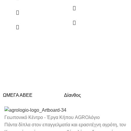
ΩΜΕΓΑ ΑΒΕΕ
Δίανθος
Δά
Γεωπονικό Κέντρο - Έργα Κήπου AGROλόγιο
Πάντα δίπλα στον επαγγελματία και ερασιτέχνη αγρότη, τον