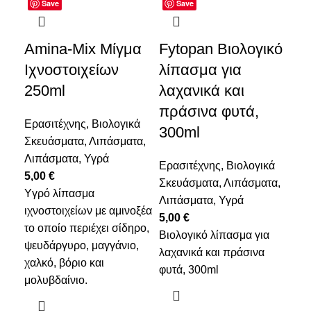
Save
Save
Amina-Mix Μίγμα
Fytopan Βιολογικό
Fy
Ιχνοστοιχείων
λίπασμα για
Bo
250ml
λαχανικά και
Ερα
πράσινα φυτά,
Λι
Ερασιτέχνης
,
Βιολογικά
300ml
5,
Σκευάσματα
,
Λιπάσματα
,
Υγρ
Λιπάσματα
,
Υγρά
Ερασιτέχνης
,
Βιολογικά
ειδ
5,00
€
Σκευάσματα
,
Λιπάσματα
,
ανά
Yγρό λίπασμα
Λιπάσματα
,
Υγρά
βλ
ιχνοστοιχείων με αμινοξέα
5,00
€
ειδ
το οποίο περιέχει σίδηρο,
Βιολογικό λίπασμα για
ψευδάργυρο, μαγγάνιο,
λαχανικά και πράσινα
χαλκό, βόριο και
φυτά, 300ml
μολυβδαίνιο.