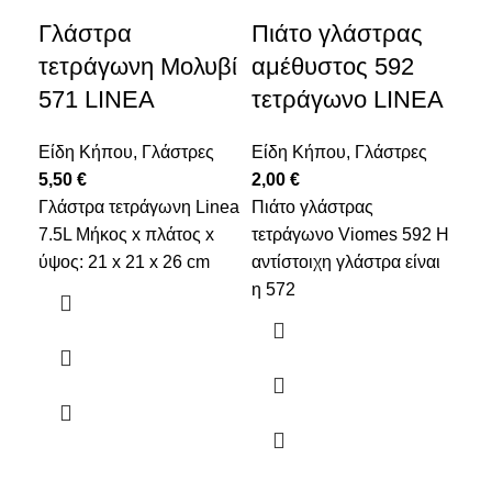
Γλάστρα
Πιάτο γλάστρας
Πι
τετράγωνη Μολυβί
αμέθυστος 592
ρο
571 LINEA
τετράγωνο LINEA
59
Είδη Κήπου
,
Γλάστρες
Είδη Κήπου
,
Γλάστρες
Εί
5,50
€
2,00
€
1,
Γλάστρα τετράγωνη Linea
Πιάτο γλάστρας
Πιά
7.5L Μήκος x πλάτος x
τετράγωνο Viomes 592 Η
τετ
ύψος: 21 x 21 x 26 cm
αντίστοιχη γλάστρα είναι
αντ
η 572
η 5