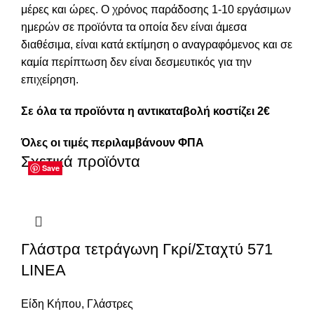
μέρες και ώρες. Ο χρόνος παράδοσης 1-10 εργάσιμων
ημερών σε προϊόντα τα οποία δεν είναι άμεσα
διαθέσιμα, είναι κατά εκτίμηση ο αναγραφόμενος και σε
καμία περίπτωση δεν είναι δεσμευτικός για την
επιχείρηση.
Σε όλα τα προϊόντα η αντικαταβολή κοστίζει 2€
Όλες οι τιμές περιλαμβάνουν ΦΠΑ
Σχετικά προϊόντα
Save
Save
Save
Save
Save
Save
Save
Save
Γλάστρα τετράγωνη Γκρί/Σταχτύ 571
LINEA
Είδη Κήπου
,
Γλάστρες