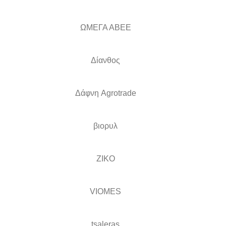
ΩΜΕΓΑ ΑΒΕΕ
Δίανθος
Δάφνη Agrotrade
βιορυλ
ZIKO
VIOMES
tsaleras