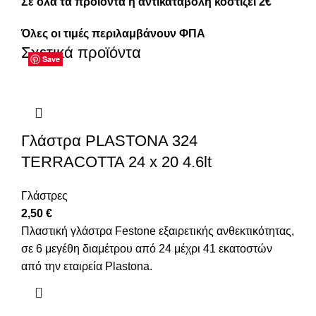
Σε όλα τα προϊόντα η αντικαταβολή κοστίζει 2€
Όλες οι τιμές περιλαμβάνουν ΦΠΑ
Σχετικά προϊόντα
Save
Save
Save
Save
Save
Save
Save
Save
Γλάστρα PLASTONA 324
TERRACOTTA 24 x 20 4.6lt
Γλάστρες
2,50
€
Πλαστική γλάστρα Festone εξαιρετικής ανθεκτικότητας,
σε 6 μεγέθη διαμέτρου από 24 μέχρι 41 εκατοστών
από την εταιρεία Plastona.