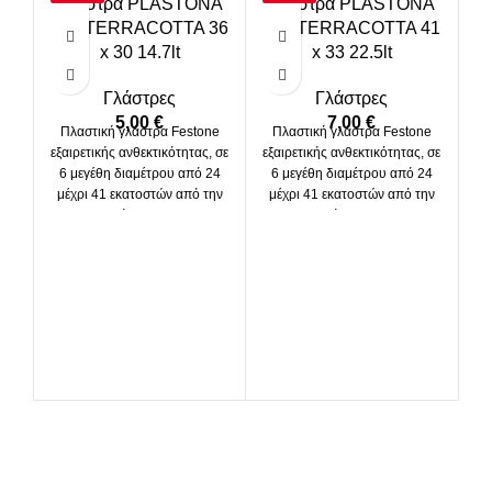
Γλάστρα PLASTONA
Γλάστρα PLASTONA
203 TERRACOTTA 36
204 TERRACOTTA 41
x 30 14.7lt
x 33 22.5lt
Γλάστρες
Γλάστρες
5,00
€
7,00
€
Πλαστική γλάστρα Festone
Πλαστική γλάστρα Festone
εξαιρετικής ανθεκτικότητας, σε
εξαιρετικής ανθεκτικότητας, σε
6 μεγέθη διαμέτρου από 24
6 μεγέθη διαμέτρου από 24
μέχρι 41 εκατοστών από την
μέχρι 41 εκατοστών από την
εταιρεία Plastona.
εταιρεία Plastona.
Fe
μ
κ
πρ
Υλ