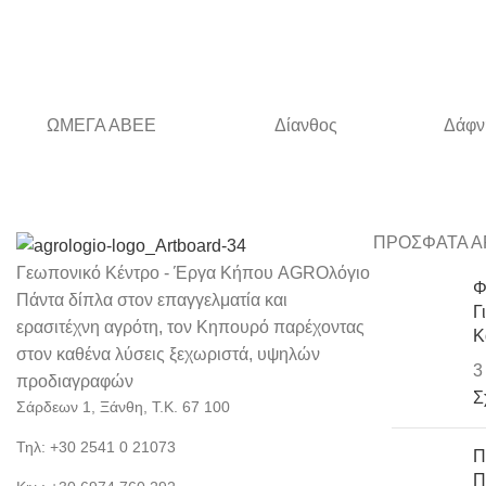
ΩΜΕΓΑ ΑΒΕΕ
Δίανθος
Δάφν
ΠΡΟΣΦΑΤΑ Α
Γεωπονικό Κέντρο - Έργα Κήπου AGROλόγιο
Φ
Πάντα δίπλα στον επαγγελματία και
Γ
ερασιτέχνη αγρότη, τον Κηπουρό παρέχοντας
Κ
στον καθένα λύσεις ξεχωριστά, υψηλών
3
προδιαγραφών
Σ
Σάρδεων 1, Ξάνθη, Τ.Κ. 67 100
Τηλ: +30 2541 0 21073
Π
Π