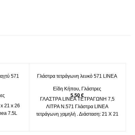
ταχτύ 571
Γλάστρα τετράγωνη λευκό 571 LINEA
Είδη Κήπου
,
Γλάστρες
ες
5,50
€
ΓΛΑΣΤΡΑ LINEA ΤΕΤΡΑΓΩΝΗ 7,5
x 21 x 26
ΛΙΤΡΑ Ν.571 Γλάστρα LINEA
nea 7.5L
τετράγωνη χαμηλή . Διάσταση: 21 Χ 21
Χ 26 εκατοστά Χωρητικότητα: 7,5 λίτρα