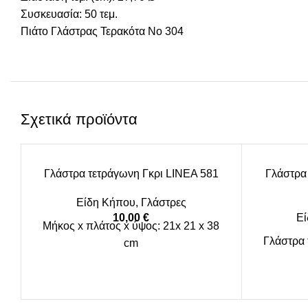
Συσκευασία: 50 τεμ.
Πιάτο Γλάστρας Τερακότα Νο 304
Σχετικά προϊόντα
Γλάστρα τετράγωνη Γκρι LINEA 581
Γλάστρα
Είδη Κήπου
,
Γλάστρες
10,00
€
Ε
Μήκος x πλάτος x ύψος: 21x 21 x 38
Γλάστρα 
cm