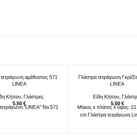
 τετράγωνη αμέθυστος 571
Γλάστρα τετράγωνη Γκρί/Σ
LINEA
LINEA
ίδη Κήπου
,
Γλάστρες
Είδη Κήπου
,
Γλάστρ
5,50
€
5,50
€
τετράγωνη “LINEA” No.571
Μήκος x πλάτος x ύψος: 21 
cm Γλάστρα τετράγωνη Li