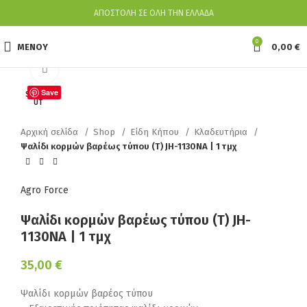
ΑΠΟΣΤΟΛΗ ΣΕ ΟΛΗ ΤΗΝ ΕΛΛΑΔΑ
0
ΜΕΝΟΥ
0,00
€
Κάντε κλικ για να μεγεθύνετε
Save
SOLD O
UT
Αρχική σελίδα
Shop
Είδη Κήπου
Κλαδευτήρια
Ψαλίδι κορμών βαρέως τύπου (Τ) JH-1130ΝΑ | 1 τμχ
Agro Force
Ψαλίδι κορμών βαρέως τύπου (Τ) JH-
1130ΝΑ | 1 τμχ
35,00
€
Ψαλίδι κορμών βαρέος τύπου