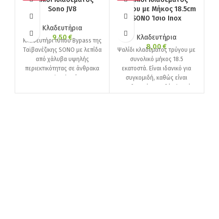
U
Sono JV8
Τρύγου με Μήκος 18.5cm
SONO Ίσιο Inox
Κλαδευτήρια
9,50
€
Κλαδευτήρια
Κλαδευτήρι τύπου Bypass της
Β
8,00
€
Ταϊβανέζικης SONO με λεπίδα
Ψαλίδι κλαδέματος τρύγου με
C
από χάλυβα υψηλής
συνολικό μήκος 18.5
20
περιεκτικότητας σε άνθρακα
εκατοστά. Είναι ιδανικό για
SK5 και σκληρή επίστρωση
συγκομιδή, καθώς είναι
χρωμίου. Έχει
εφοδιασμένο με δύο λεπτές
λεπίδες που