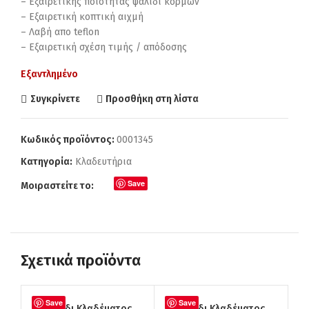
– Εξαιρετικής ποιότητας ψαλίδι κορμών
– Εξαιρετική κοπτική αιχμή
– Λαβή απο teflon
– Εξαιρετική σχέση τιμής / απόδοσης
Εξαντλημένο
Συγκρίνετε
Προσθήκη στη λίστα
Κωδικός προϊόντος:
0001345
Κατηγορία:
Κλαδευτήρια
Save
Μοιραστείτε το:
Σχετικά προϊόντα
Save
Save
SOL
Ψαλίδι Κλαδέματος
Ψαλίδι Κλαδέματος
ΨΑ