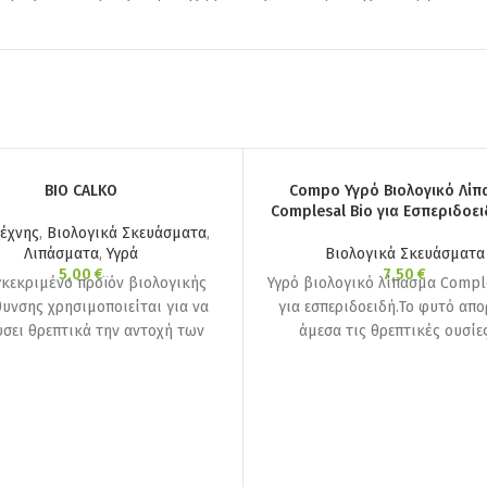
BIO CALKO
Compo Υγρό Βιολογικό Λίπ
Complesal Bio για Εσπεριδοειδ
έχνης
,
Βιολογικά Σκευάσματα
,
Λιπάσματα
,
Υγρά
Βιολογικά Σκευάσματα
5,00
€
7,50
€
γκεκριμένο προϊόν βιολογικής
Υγρό βιολογικό λίπασμα Compl
υνσης χρησιμοποιείται για να
για εσπεριδοειδή.Το φυτό απ
ύσει θρεπτικά την αντοχή των
άμεσα τις θρεπτικές ουσίε
ν. Σύνθεση: Φυτική οργανική
αποτέλεσμα την θεαματική βε
 18%, Άζωτο οργανικό (Ν) 2%,
της εικόνας του φυτού.Προωθ
τιο(CaO) 5%, Βόριο(Β) 0,5% –
ανάπτυξη,ενισχύει την παραγ
Χαλκός (Cu)0,05%
βλάστηση και εφαρμόζεται α
ημέρες με δοσολογία 5 με 10 
λίτρο νερού.