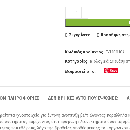
Συγκρίνετε
Προσθήκη στη 
Κωδικός προϊόντος:
FYT100104
Κατηγορίες:
Βιολογικά Σκευάσμα
Save
Μοιραστείτε το:
ΈΟΝ ΠΛΗΡΟΦΟΡΊΕΣ
ΔΕΝ ΒΡΉΚΕΣ ΑΥΤΌ ΠΟΥ ΈΨΑΧΝΕΣ;
Α
αραίτητα ιχνοστοιχεία για έντονη ανάπτυξη βελτιώνοντας παράλληλα 
ού συστήματος παρέχοντας έτσι προφανή πλεονεκτήματα όσον αφορά 
ιότητας του εδάφους, λόγο της βραδείας αποδέσμευσης του οργανικού