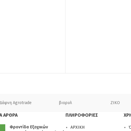
Δάφνη Agrotrade
βιορυλ
ZIKO
Α ΑΡΘΡΑ
ΠΛΗΡΟΦΟΡΙΕΣ
ΧΡ
Φροντίδα Εξοχικών
ΑΡΧΙΚΗ
Ό