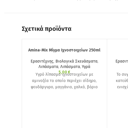
Σχετικά προϊόντα
Amina-Mix Μίγμα Ιχνοστοιχείων 250ml
Ερασιτέχνης
,
Βιολογικά Σκευάσματα
,
Ερασιτ
Λιπάσματα
,
Λιπάσματα
,
Υγρά
5,00
€
Yγρό λίπασμα ιχνοστοιχείων με
Το συ
αμινοξέα το οποίο περιέχει σίδηρο,
κατεύθ
ψευδάργυρο, μαγγάνιο, χαλκό, βόριο
ενισχ
και μολυβδαίνιο.
καρπώ
ουσία
Ασβέσ