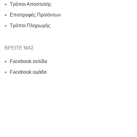
Τρόποι Αποστολής
Επιστροφές Προϊόντων
Τρόποι Πληρωμής
ΒΡΕΙΤΕ ΜΑΣ
Facebook σελίδα
Facebook ομάδα
Instagram
Εποικοινωνία
© 2024 Agrologio.gr
Χρησιμοποιούμε cookies για να βελτιώσουμε την εμπειρία σας