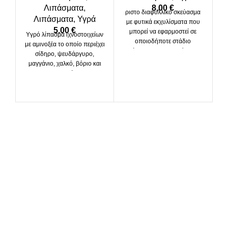
Λιπάσματα
,
8,00
€
ριστο διαφυλλικό σκεύασμα
Λιπάσματα
,
Υγρά
με φυτικά εκχυλίσματα που
5,00
€
μπορεί να εφαρμοστεί σε
Yγρό λίπασμα ιχνοστοιχείων
οποιοδήποτε στάδιο
με αμινοξέα το οποίο περιέχει
Υγ
ανάπτυξης της καλλιέργειας
σίδηρο, ψευδάργυρο,
β
μέχρι την συγκομιδή.
μαγγάνιο, χαλκό, βόριο και
Ο
Σύνθεση: Κaranja Oil 65%,
μολυβδαίνιο.
Brassica Junicia 7,5%,
Απόσταγμα Garlic 1%
αν