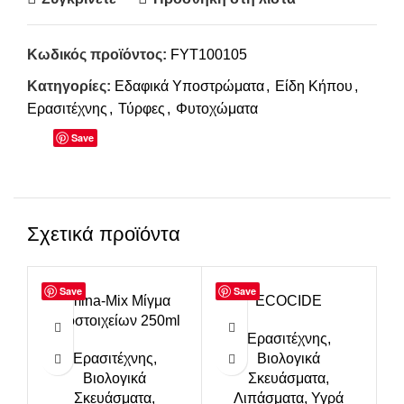
Κωδικός προϊόντος:
FYT100105
Κατηγορίες:
Εδαφικά Υποστρώματα
,
Είδη Κήπου
,
Ερασιτέχνης
,
Τύρφες
,
Φυτοχώματα
Save
Σχετικά προϊόντα
Save
Save
Amina-Mix Μίγμα
ECOCIDE
F
Ιχνοστοιχείων 250ml
Κ
Ερασιτέχνης
,
Ερασιτέχνης
,
Βιολογικά
Βιολογικά
Σκευάσματα
,
Σκευάσματα
,
Λιπάσματα
,
Υγρά