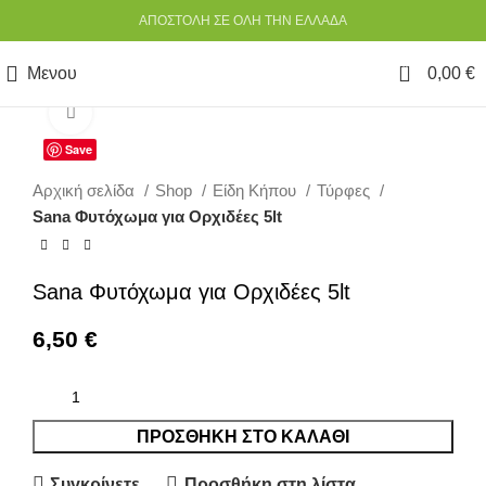
ΑΠΟΣΤΟΛΗ ΣΕ ΟΛΗ ΤΗΝ ΕΛΛΑΔΑ
0
Μενου
0,00
€
Κάντε κλικ για να μεγεθύνετε
Save
Αρχική σελίδα
Shop
Είδη Κήπου
Τύρφες
Sana Φυτόχωμα για Ορχιδέες 5lt
Sana Φυτόχωμα για Ορχιδέες 5lt
6,50
€
ΠΡΟΣΘΉΚΗ ΣΤΟ ΚΑΛΆΘΙ
Συγκρίνετε
Προσθήκη στη λίστα