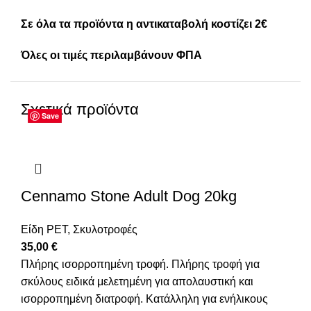
Σε όλα τα προϊόντα η αντικαταβολή κοστίζει 2€
Όλες οι τιμές περιλαμβάνουν ΦΠΑ
Σχετικά προϊόντα
Save
Save
Save
Save
Save
Save
Save
Save
Cennamo Stone Adult Dog 20kg
Είδη PET
,
Σκυλοτροφές
35,00
€
Πλήρης ισορροπημένη τροφή. Πλήρης τροφή για
σκύλους ειδικά μελετημένη για απολαυστική και
ισορροπημένη διατροφή. Κατάλληλη για ενήλικους