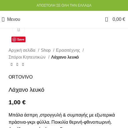
ΑΠΟΣΤΟΛΗ ΣΕ ΟΛΗ ΤΗΝ ΕΛΛΑΔΑ
0
Μενου
0,00
€
Κάντε κλικ για να μεγεθύνετε
Save
Αρχική σελίδα
Shop
Ερασιτέχνης
Σπόροι Κηπευτικών
Λάχανο λευκό
ORTOVIVO
Λάχανο λευκό
1,00
€
Μπάλα άσπρη ,στρογγυλή & συμπαγής με εξωτερικά
πράσινα-γκρι φύλλα. Ποικιλία θερινή-φθινοπωρινή.