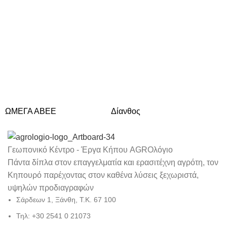
ΩΜΕΓΑ ΑΒΕΕ
Δίανθος
Δά
Γεωπονικό Κέντρο - Έργα Κήπου AGROλόγιο
Πάντα δίπλα στον επαγγελματία και ερασιτέχνη αγρότη, τον
Κηπουρό παρέχοντας στον καθένα λύσεις ξεχωριστά,
υψηλών προδιαγραφών
Σάρδεων 1, Ξάνθη, Τ.Κ. 67 100
Τηλ: +30 2541 0 21073