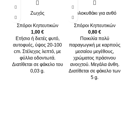
Ζωχός
Κολοκυθάκι για ανθό
Σπόροι Κηπευτικών
Σπόροι Κηπευτικών
1,00
€
0,80
€
Ετήσιο ή διετές φυτό,
Ποικιλία πολύ
αυτοφυές, ύψος 20-100
παραγωγική με καρπούς
cm. Στέλεχος λεπτό, με
μεσαίου μεγέθους,
φύλλα οδοντωτά.
χρώματος πράσινου
Διατίθεται σε φάκελο του
ανοιχτού. Μεγάλα άνθη.
0,03 g.
Διατίθεται σε φάκελο των
σ
5 g.