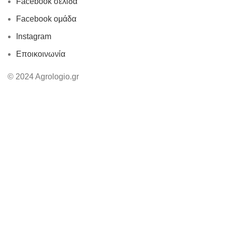
Facebook σελίδα
Facebook ομάδα
Instagram
Εποικοινωνία
© 2024 Agrologio.gr
Χρησιμοποιούμε cookies για να βελτιώσουμε την εμπειρία σας
στον ιστότοπό μας. Με την περιήγηση σε αυτόν τον ιστότοπο,
συμφωνείτε με τη χρήση των cookies από εμάς.
ΑΠΟΔΟΧΗ
Κατάστημα
Wishlist
0
Καλάθι
Λογαριασμός μου