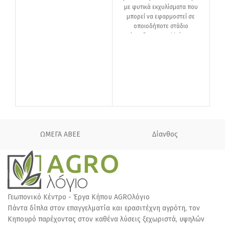
με φυτικά εκχυλίσματα που
κή
μπορεί να εφαρμοστεί σε
οποιοδήποτε στάδιο
Μ
ανάπτυξης της καλλιέργειας
μέχρι την συγκομιδή.
Σύνθεση: Κaranja Oil 65%,
Brassica Junicia 7,5%,
Απόσταγμα Garlic 1%
ε
φ
ΩΜΕΓΑ ΑΒΕΕ
Δίανθος
Γεωπονικό Κέντρο - Έργα Κήπου AGROλόγιο
Πάντα δίπλα στον επαγγελματία και ερασιτέχνη αγρότη, τον
Κηπουρό παρέχοντας στον καθένα λύσεις ξεχωριστά, υψηλών