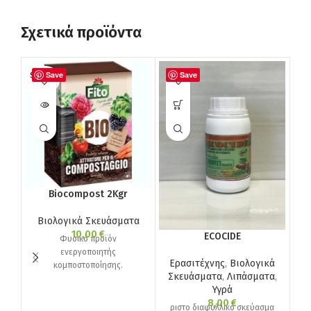
Σχετικά προϊόντα
Save
Save
SOLD O
SOL
UT
U
Biocompost 2Kgr
Βιολογικά Σκευάσματα
Β
10,00
€
ECOCIDE
Φυσικό προϊόν
ενεργοποιητής
Ερασιτέχνης
,
Βιολογικά
κομποστοποίησης.
α
Σκευάσματα
,
Λιπάσματα
,
Υγρά
8,00
€
ριστο διαφυλλικό σκεύασμα
γ