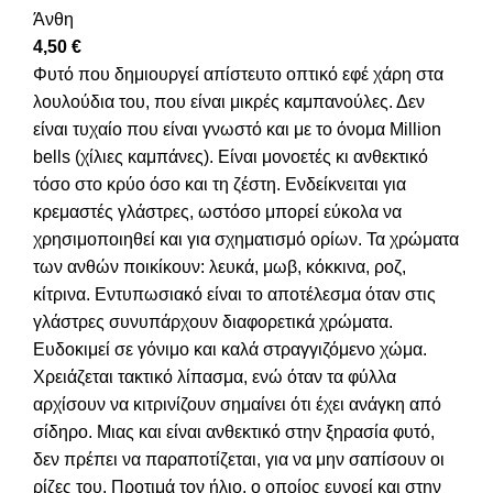
Άνθη
4,50
€
Φυτό που δημιουργεί απίστευτο οπτικό εφέ χάρη στα
λουλούδια του, που είναι μικρές καμπανούλες. Δεν
είναι τυχαίο που είναι γνωστό και με το όνομα Million
bells (χίλιες καμπάνες). Είναι μονοετές κι ανθεκτικό
τόσο στο κρύο όσο και τη ζέστη. Ενδείκνειται για
κρεμαστές γλάστρες, ωστόσο μπορεί εύκολα να
χρησιμοποιηθεί και για σχηματισμό ορίων. Τα χρώματα
των ανθών ποικίκουν: λευκά, μωβ, κόκκινα, ροζ,
κίτρινα. Εντυπωσιακό είναι το αποτέλεσμα όταν στις
γλάστρες συνυπάρχουν διαφορετικά χρώματα.
Ευδοκιμεί σε γόνιμο και καλά στραγγιζόμενο χώμα.
Χρειάζεται τακτικό λίπασμα, ενώ όταν τα φύλλα
αρχίσουν να κιτρινίζουν σημαίνει ότι έχει ανάγκη από
σίδηρο. Μιας και είναι ανθεκτικό στην ξηρασία φυτό,
δεν πρέπει να παραποτίζεται, για να μην σαπίσουν οι
ρίζες του. Προτιμά τον ήλιο, ο οποίος ευνοεί και στην