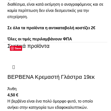
διαθέσιμα, είναι κατά εκτίμηση ο αναγραφόμενος και σε
καμία περίπτωση δεν είναι δεσμευτικός για την
επιχείρηση.
Σε όλα τα προϊόντα η αντικαταβολή κοστίζει 2€
Όλες οι τιμές περιλαμβάνουν ΦΠΑ
Σχετικά προϊόντα
Save
Save
Save
Save
Save
Save
Save
Save
ΒΕΡΒΕΝΑ Κρεμαστή Γλάστρα 19εκ
Άνθη
4,50
€
Η βερβένα είναι ένα πολύ όμορφο φυτό, το οποίο
ανήκει στην κατηγορία των εδαφοκαλυπτικών.