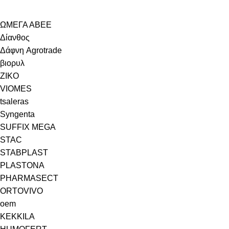
ΩΜΕΓΑ ΑΒΕΕ
Δίανθος
Δάφνη Agrotrade
βιορυλ
ZIKO
VIOMES
tsaleras
Syngenta
SUFFIX MEGA
STAC
STABPLAST
PLASTONA
PHARMASECT
ORTOVIVO
oem
KEKKILA