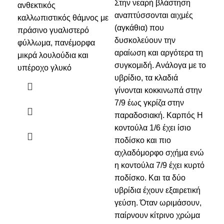
Στην νεαρή βλάστηση
σκ
ανθεκτικός
αναπτύσσονται αιχμές
σκο
καλλωπιστικός θάμνος με
(αγκάθια) που
φύλ
πράσινο γυαλιστερό
δυσκολεύουν την
χρώ
φύλλωμα, πανέμορφα
αραίωση και αργότερα τη
λευ
μικρά λουλούδια και
συγκομιδή. Ανάλογα με το
υπέροχο γλυκό
υβρίδιο, τα κλαδιά
γίνονται κοκκινωπά στην
7/9 έως γκρίζα στην
παραδοσιακή. Καρπός Η
κοντούλα 1/6 έχει ίσιο
ποδίσκο και πιο
αχλαδόμορφο σχήμα ενώ
η κοντούλα 7/9 έχει κυρτό
ποδίσκο. Και τα δύο
υβρίδια έχουν εξαιρετική
γεύση. Όταν ωριμάσουν,
παίρνουν κίτρινο χρώμα