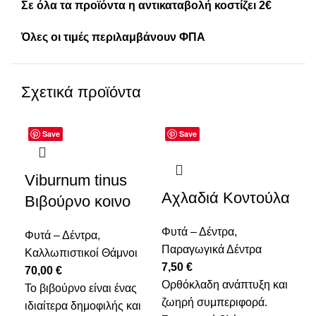
Σε όλα τα προϊόντα η αντικαταβολή κοστίζει 2€
Όλες οι τιμές περιλαμβάνουν ΦΠΑ
Σχετικά προϊόντα
Save
Save
Viburnum tinus
Αχλαδιά Κοντούλα
Βι
Βιβούρνο κοινο
Φυτά – Δέντρα
,
Φυτ
Φυτά – Δέντρα
,
Παραγωγικά Δέντρα
7,
Καλλωπιστικοί Θάμνοι
7,50
€
Αν
70,00
€
Ορθόκλαδη ανάπτυξη και
γρή
Το βιβούρνο είναι ένας
ζωηρή συμπεριφορά.
στρ
ιδιαίτερα δημοφιλής και