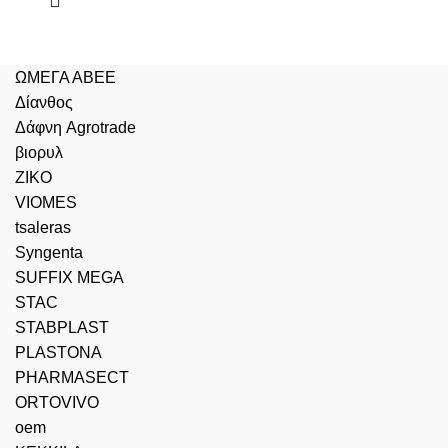
ΩΜΕΓΑ ΑΒΕΕ
Δίανθος
Δάφνη Agrotrade
βιορυλ
ZIKO
VIOMES
tsaleras
Syngenta
SUFFIX MEGA
STAC
STABPLAST
PLASTONA
PHARMASECT
ORTOVIVO
oem