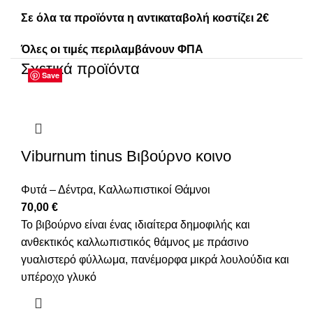
Σε όλα τα προϊόντα η αντικαταβολή κοστίζει 2€
Όλες οι τιμές περιλαμβάνουν ΦΠΑ
Σχετικά προϊόντα
Save
Save
Save
Save
Save
Save
Save
Save
Viburnum tinus Βιβούρνο κοινο
Φυτά – Δέντρα
,
Καλλωπιστικοί Θάμνοι
70,00
€
Το βιβούρνο είναι ένας ιδιαίτερα δημοφιλής και
ανθεκτικός καλλωπιστικός θάμνος με πράσινο
γυαλιστερό φύλλωμα, πανέμορφα μικρά λουλούδια και
υπέροχο γλυκό