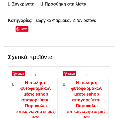
Συγκρίνετε
Προσθήκη στη λίστα
Κατηγορίες:
Γεωργικά Φάρμακα
,
Ζιζανιοκτόνα
Save
Σχετικά προϊόντα
Save
Save
SOLD
ALIETTE 100gr
Carakol 5GB
OUT
Κοχλιολειμακοκτόνο
Η πώληση
Η πώληση
Γεωργικά Φάρμακα
,
σε Σκόνη 500gr
φυτοφαρμάκων
φυτοφαρμάκων
Μυκητοκτόνα
μέσω eshop
μέσω eshop
7,00
€
Γεωργικά Φάρμακα
,
απαγορεύεται.
απαγορεύεται.
Δια συστηματικό μυκητοκτόνο
Εντομοκτόνα
Παρακαλώ
Παρακαλώ
με δράση προστατευτική και
5,00
€
επικοινωνήστε μαζί
επικοινωνήστε μαζί
θεραπευτική. Καταπολεμά
Περιγραφή Δόλωμα
μύκητες όπως φυτόφθορα,
μας.
μας.