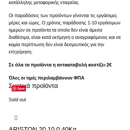
κατάλληλης μεταφορικής εταιρείας
Οι παραδόσεις των προϊόντων γίνονται τις εργάσιμες
μέρες και ώρες. Ο χρόνος παράδοσης 1-10 εργάσιμων
ημερών σε προϊόντα τα οποία δεν είναι άμεσα
διαθέσιμα, είναι κατά εκτίμηση ο αναγραφόμενος και σε
καμία περίπτωση δεν είναι δεσμευτικός για την
επιχείρηση.
Σε όλα τα προϊόντα η αντικαταβολή κοστίζει 2€
Όλες οι τιμές περιλαμβάνουν ΦΠΑ
Σχετικά προϊόντα
Save
Save
Save
Save
Save
Save
Save
Save
Sold out
ARISTON 20.10.0 40Kg