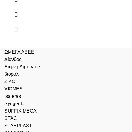
ΩΜΕΓΑ ΑΒΕΕ
Δίανθος
Δάφνη Agrotrade
βιορυλ
ZIKO
VIOMES
tsaleras
Syngenta
SUFFIX MEGA
STAC
STABPLAST