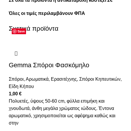
Σε όλα τα προϊόντα η αντικαταβολή κοστίζει 2€
Όλες οι τιμές περιλαμβάνουν ΦΠΑ
Σχετικά προϊόντα
Save
Save
Save
Save
Save
Save
Save
Save
Gemma Σπόροι Φασκόμηλο
Σπόροι
,
Αρωματικά
,
Ερασιτέχνης
,
Σπόροι Κηπευτικών
,
Είδη Κήπου
1,00
€
Πολυετές, ύψους 50-60 cm, φύλλα επιμήκη και
χνουδωτά, άνθη μεγάλα χρώματος ιώδους. Έντονα
αρωματικό, χρησιμοποιείται ως αφέψημα καθώς και
στην