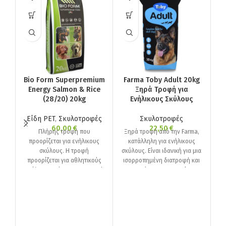
Bio Form Superpremium
Farma Toby Adult 20kg
J
Energy Salmon & Rice
Ξηρά Τροφή για
(28/20) 20kg
Ενήλικους Σκύλους
Είδη PET
,
Σκυλοτροφές
Σκυλοτροφές
JU
60,00
€
22,50
€
Πλήρης τροφή που
Ξηρά τροφή από την Farma,
προορίζεται για ενήλικους
κατάλληλη για ενήλικους
π
σκύλους. Η τροφή
σκύλους. Είναι ιδανική για μια
θρ
προορίζεται για αθλητικούς
ισορροπημένη διατροφή και
εμ
σκύλους με έντονη σωματική
προσφέρει την απαραίτητη
δραστηριότητα (σκύλοι
ενέργεια
αναζήτησης, κυνηγετικοί