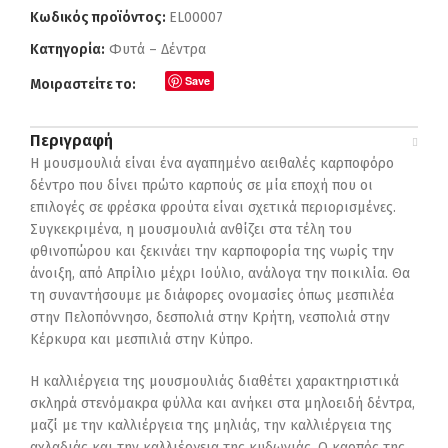
Κωδικός προϊόντος:
EL00007
Κατηγορία:
Φυτά – Δέντρα
Save
Μοιραστείτε το:
Περιγραφή
H μουσμουλιά είναι ένα αγαπημένο αειθαλές καρποφόρο
δέντρο που δίνει πρώτo καρπούς σε μία εποχή που οι
επιλογές σε φρέσκα φρούτα είναι σχετικά περιορισμένες.
Συγκεκριμένα, η μουσμουλιά ανθίζει στα τέλη του
φθινοπώρου και ξεκινάει την καρποφορία της νωρίς την
άνοιξη, από Απρίλιο μέχρι Ιούλιο, ανάλογα την ποικιλία. Θα
τη συναντήσουμε με διάφορες ονομασίες όπως μεσπιλέα
στην Πελοπόννησο, δεσπολιά στην Κρήτη, νεσπολιά στην
Κέρκυρα και μεσπιλιά στην Κύπρο.
Η καλλιέργεια της μουσμουλιάς διαθέτει χαρακτηριστικά
σκληρά στενόμακρα φύλλα και ανήκει στα μηλοειδή δέντρα,
μαζί με την καλλιέργεια της μηλιάς, την καλλιέργεια της
αχλαδιάς και την καλλιέργεια της κυδωνιάς. Ο καρπός της