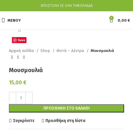
ΑΠΟΣΤΟΛΗ ΣΕ ΟΛΗ ΤΗΝ ΕΛΛΑΔΑ
0
ΜΕΝΟΥ
0,00
€
Κάντε κλικ για να μεγεθύνετε
Save
Αρχική σελίδα
Shop
Φυτά – Δέντρα
Μουσμουλιά
Μουσμουλιά
15,00
€
ΠΡΟΣΘΉΚΗ ΣΤΟ ΚΑΛΆΘΙ
Συγκρίνετε
Προσθήκη στη λίστα