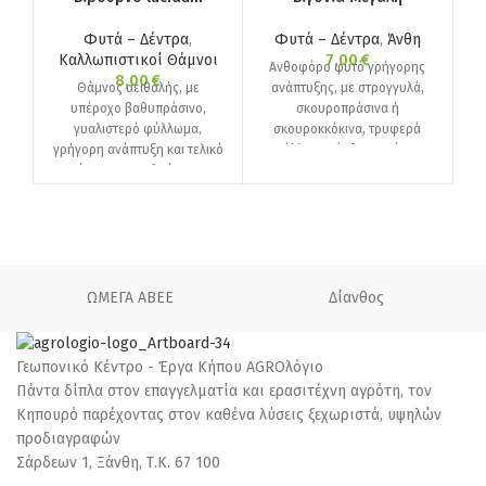
Φυτά – Δέντρα
,
Φυτά – Δέντρα
,
Άνθη
Καλλωπιστικοί Θάμνοι
7,00
€
Κ
Ανθοφόρο φυτό γρήγορης
8,00
€
Θάμνος αειθαλής, με
ανάπτυξης, με στρογγυλά,
υπέροχο βαθυπράσινο,
σκουροπράσινα ή
γυαλιστερό φύλλωμα,
σκουροκκόκινα, τρυφερά
κ
γρήγορη ανάπτυξη και τελικό
φύλλα και άνθη μικρά, σε
ύψος 3-4m. Ιδιαίτερα
χρώμα κόκκινο, ρόζ ή λευκό.
ανθεκτικός στο ψύχος και στις
ημισκιερές
δι
ΩΜΕΓΑ ΑΒΕΕ
Δίανθος
Γεωπονικό Κέντρο - Έργα Κήπου AGROλόγιο
Πάντα δίπλα στον επαγγελματία και ερασιτέχνη αγρότη, τον
Κηπουρό παρέχοντας στον καθένα λύσεις ξεχωριστά, υψηλών
προδιαγραφών
Σάρδεων 1, Ξάνθη, Τ.Κ. 67 100