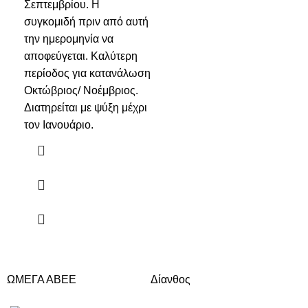
Σεπτεμβρίου. Η
συγκομιδή πριν από αυτή
την ημερομηνία να
αποφεύγεται. Καλύτερη
περίοδος για κατανάλωση
Οκτώβριος/ Νοέμβριος.
Διατηρείται με ψύξη μέχρι
τον Ιανουάριο.
ΩΜΕΓΑ ΑΒΕΕ
Δίανθος
Δά