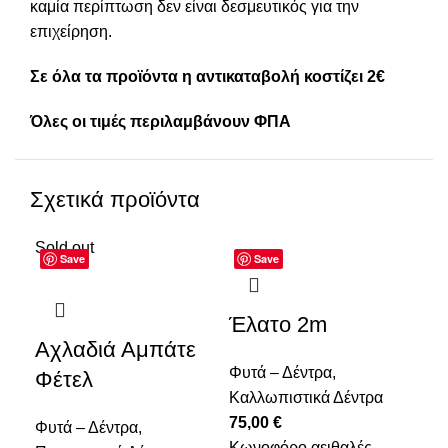
καμία περίπτωση δεν είναι δεσμευτικός για την
επιχείρηση.
Σε όλα τα προϊόντα η αντικαταβολή κοστίζει 2€
Όλες οι τιμές περιλαμβάνουν ΦΠΑ
Σχετικά προϊόντα
Sold out
Save
Save
Έλατο 2m
Κε
Αχλαδιά Αμπάτε
Τ
Φυτά – Δέντρα
,
Φέτελ
Ε
Καλλωπιστικά Δέντρα
75,00
€
Φυτά – Δέντρα
,
Φυτ
Κωνοφόρο αειθαλές,