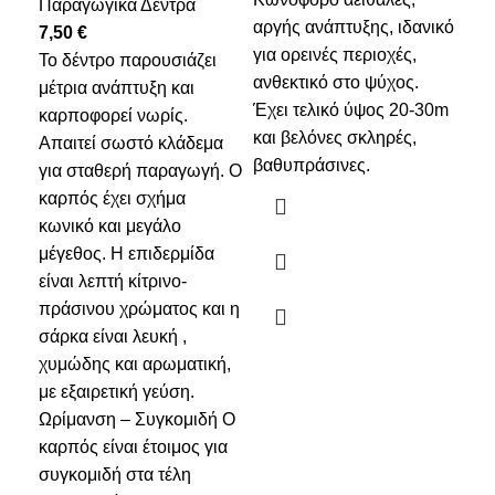
Παραγωγικά Δέντρα
Πα
αργής ανάπτυξης, ιδανικό
7,50
€
9,
για ορεινές περιοχές,
Το δέντρο παρουσιάζει
Καν
ανθεκτικό στο ψύχος.
μέτρια ανάπτυξη και
κρε
Έχει τελικό ύψος 20-30m
καρποφορεί νωρίς.
έως
και βελόνες σκληρές,
Απαιτεί σωστό κλάδεμα
παρ
βαθυπράσινες.
για σταθερή παραγωγή. Ο
μέτ
καρπός έχει σχήμα
καρ
κωνικό και μεγάλο
σφα
μέγεθος. Η επιδερμίδα
μεγ
είναι λεπτή κίτρινο-
τέλ
πράσινου χρώματος και η
σάρκα είναι λευκή ,
χυμώδης και αρωματική,
με εξαιρετική γεύση.
Ωρίμανση – Συγκομιδή Ο
καρπός είναι έτοιμος για
συγκομιδή στα τέλη