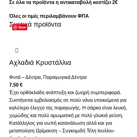
Σε όλα τα προϊόντα η αντικαταβολή κοστίζει 2€
Όλες οι τιμές περιλαμβάνουν ΦΠΑ
Σχετικά προϊόντα
Save
Save
Save
Save
Save
Save
Save
Save
Αχλαδιά Κρυστάλλια
Φυτά – Δέντρα
,
Παραγωγικά Δέντρα
7,50
€
Έχει ορθόκλαδη ανάπτυξη και ζωηρή συμπεριφορά.
Συστήνεται εμβολιασμός σε πολύ νάνα υποκείμενα για
καλύτερο έλεγχο της παραγωγής. Η σάρκα είναι λευκή,
χυμώδης και πολύ αρωματική με πολύ γλυκιά γεύση.
Κατάλληλος για νωπή κατανάλωση αλλά και για
μεταποίηση Ωρίμανση – Συγκομιδή Τέλη Ιουλίου-