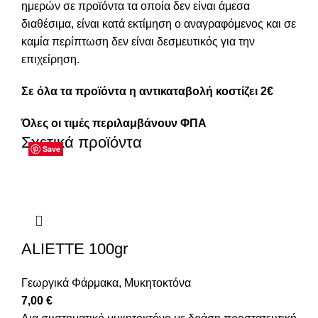
ημερών σε προϊόντα τα οποία δεν είναι άμεσα
διαθέσιμα, είναι κατά εκτίμηση ο αναγραφόμενος και σε
καμία περίπτωση δεν είναι δεσμευτικός για την
επιχείρηση.
Σε όλα τα προϊόντα η αντικαταβολή κοστίζει 2€
Όλες οι τιμές περιλαμβάνουν ΦΠΑ
Σχετικά προϊόντα
Save
Save
Save
Save
Save
Save
Save
Save
ALIETTE 100gr
Γεωργικά Φάρμακα
,
Μυκητοκτόνα
7,00
€