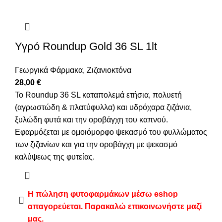
Υγρό Roundup Gold 36 SL 1lt
Γεωργικά Φάρμακα
,
Ζιζανιοκτόνα
28,00
€
Το Roundup 36 SL καταπολεμά ετήσια, πολυετή
(αγρωστώδη & πλατύφυλλα) και υδρόχαρα ζιζάνια,
ξυλώδη φυτά και την οροβάγχη του καπνού.
Εφαρμόζεται με ομοιόμορφο ψεκασμό του φυλλώματος
των ζιζανίων και για την οροβάγχη με ψεκασμό
καλύψεως της φυτείας.
Η πώληση φυτοφαρμάκων μέσω eshop
απαγορεύεται. Παρακαλώ επικοινωνήστε μαζί
μας.